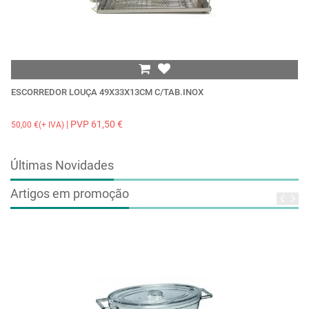
ESCORREDOR LOUÇA 49X33X13CM C/TAB.INOX
M
| PVP 61,50 €
50,00 €(+ IVA)
0,
Últimas Novidades
Artigos em promoção