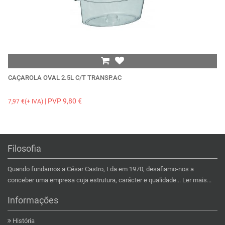
CAÇAROLA OVAL 2.5L C/T TRANSP.AC
F
| PVP 9,80 €
7,97 €(+ IVA)
30
Filosofia
Quando fundamos a César Castro, Lda em 1970, desafiamo-nos a
conceber uma empresa cuja estrutura, carácter e qualidade...
Ler mais...
Informações
História