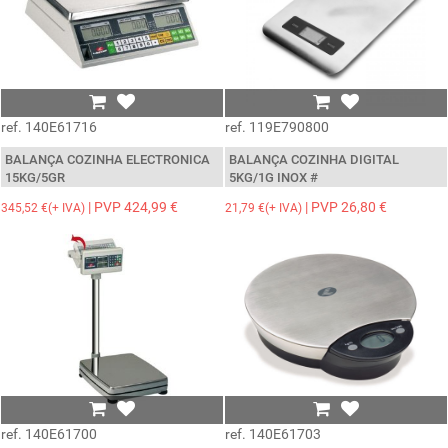
ref. 140E61716
ref. 119E790800
BALANÇA COZINHA ELECTRONICA
BALANÇA COZINHA DIGITAL
15KG/5GR
5KG/1G INOX #
| PVP 424,99 €
| PVP 26,80 €
345,52 €(+ IVA)
21,79 €(+ IVA)
ref. 140E61700
ref. 140E61703