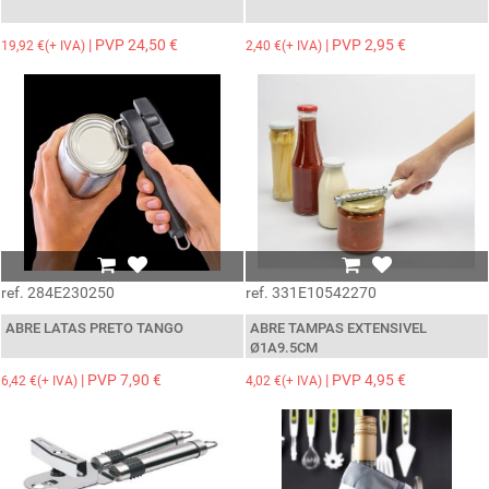
| PVP 24,50 €
| PVP 2,95 €
19,92 €(+ IVA)
2,40 €(+ IVA)
ref. 284E230250
ref. 331E10542270
ABRE LATAS PRETO TANGO
ABRE TAMPAS EXTENSIVEL
Ø1A9.5CM
| PVP 7,90 €
| PVP 4,95 €
6,42 €(+ IVA)
4,02 €(+ IVA)