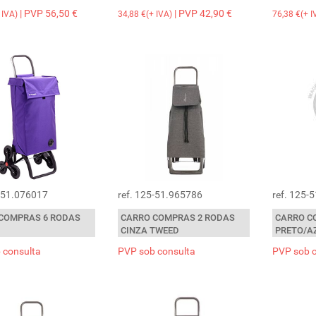
| PVP 56,50 €
| PVP 42,90 €
 IVA)
34,88 €(+ IVA)
76,38 €(+ I
5-51.076017
ref. 125-51.965786
ref. 125-
COMPRAS 6 RODAS
CARRO COMPRAS 2 RODAS
CARRO C
CINZA TWEED
PRETO/A
 consulta
PVP sob consulta
PVP sob 