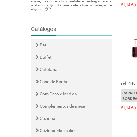
Sugestão de 
riscar, usar utensílios metálicos, esfregar...nada
51,14 €(+
preparar com 
a danifica💪. Só não vale atirar à cabeça de
bico, alho, sa
alguém 😴!
Mas há tanto 
cogumelos, c
molde ainda mai
Catálogos
Bar
Buffet
Cafetaria
Casa de Banho
ref. 44
CARRO 
Com Peso e Medida
BORDEA
Complementos de mesa
51,14 €(+
Cozinha
Cozinha Molecular