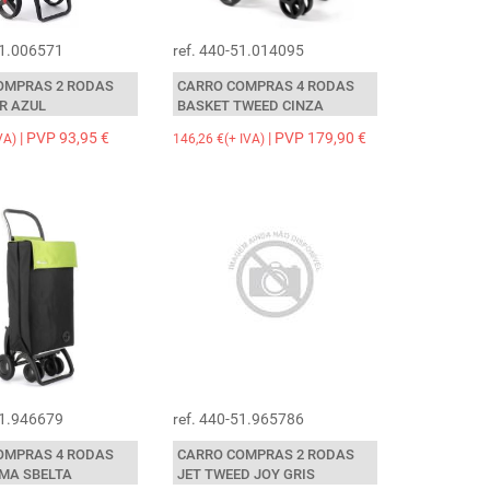
51.006571
ref. 440-51.014095
OMPRAS 2 RODAS
CARRO COMPRAS 4 RODAS
R AZUL
BASKET TWEED CINZA
| PVP 93,95 €
| PVP 179,90 €
VA)
146,26 €(+ IVA)
O plano é este: garantir que a temperatura da
51.946679
ref. 440-51.965786
O plano é este: garantir que a t
água se mantém constante, em especial quando
água se mantém constante, em es
queremos trabalhar com baixas temperaturas
queremos trabalhar com baixas 
para cozinhar preparações em vácuo (sous
OMPRAS 4 RODAS
CARRO COMPRAS 2 RODAS
para cozinhar preparações em
ide).
IMA SBELTA
JET TWEED JOY GRIS
vide).