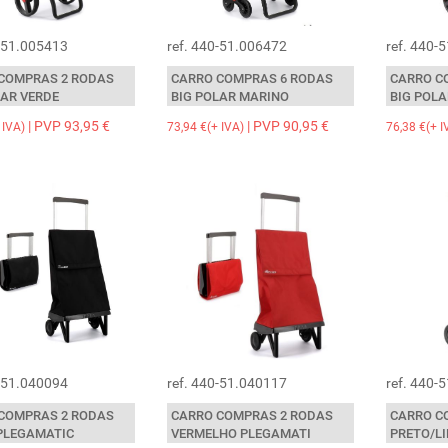
0-51.005413
ref. 440-51.006472
ref. 440-
COMPRAS 2 RODAS
CARRO COMPRAS 6 RODAS
CARRO C
LAR VERDE
BIG POLAR MARINO
BIG POLA
| PVP 93,95 €
| PVP 90,95 €
 IVA)
73,94 €(+ IVA)
76,38 €(+ I
0-51.040094
ref. 440-51.040117
ref. 440-
COMPRAS 2 RODAS
CARRO COMPRAS 2 RODAS
CARRO C
v
Cozem lenta, lentamente, como quem chama por
PLEGAMATIC
VERMELHO PLEGAMATI
PRETO/L
mim...