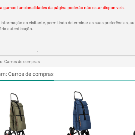
@cesar-castro.pt
es algumas funcionalidades da página poderão não estar disponíveis.
informação do visitante, permitindo determinar as suas preferências, aux
ária autenticação.
Parcerias e Cheques Oferta
/CesarCastroLda
Call & Ord
o: Carros de compras
em: Carros de compras