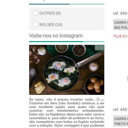
OUTROS (8)
ref. 44
CARRO 
ROLSER (24)
BIG PO
Visite-nos no Instagram
76,38 €(+
re em casa? Bem,
bre de compra. 😱E
Às vezes, não é preciso inventar nada...😌🍳
eparar fiambre
Cozinhar em ferro (não fundido) continua a ser
m ajuda do micro-
uma excelente opção para quem não quer
ref. 44
rar variações
cozinhar com revestimentos antiaderentes.
s carnes da nossa
Estas são as frigideiras ideais para selar carne e
ucares sabendo que
caramelizar e, para além de poderem ir ao forno,
CARRO 
sumir e a servir à
são compatíveis com todas os fogões incluindo
PRETO 
com a indução. Outra vantagem é que podemos