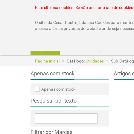
22 010 92 10 (chamada rede fixa nacional)
geral
Este site usa cookies. Se não aceitar o uso de cooki
O sitio da César Castro, Lda usa Cookies para manter 
acesso a áreas privadas do website onde seja necess
Empresa
Lojas
Catálogos
Página inicial
Catálogo:
Utilidades
Sub-Catálog
Apenas com stock
Artigos 
Apenas com stock
Pesquisar por texto
Filtrar por Marcas