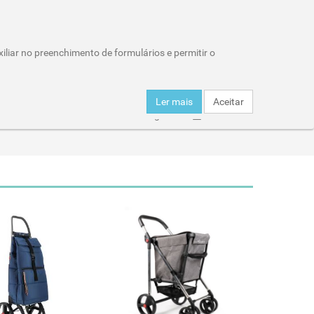
Wishlist (0)
Área Reservada
iliar no preenchimento de formulários e permitir o
Carro de compras : 0 item
Ler mais
Aceitar
er
Click & Collect
Entregas
Horários