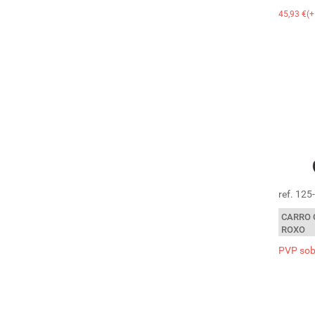
45,93 €(+
ref. 12
CARRO 
ROXO
PVP sob