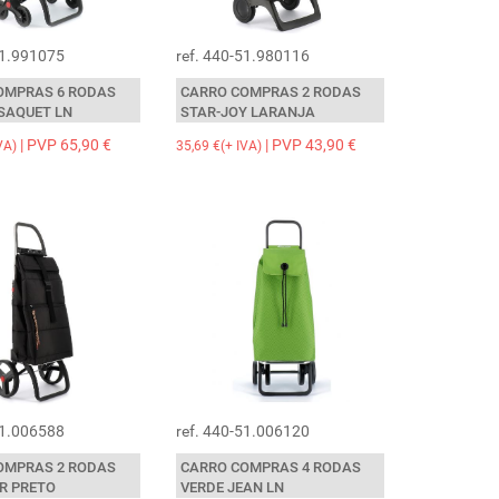
51.991075
ref. 440-51.980116
OMPRAS 6 RODAS
CARRO COMPRAS 2 RODAS
 SAQUET LN
STAR-JOY LARANJA
| PVP 65,90 €
| PVP 43,90 €
VA)
35,69 €(+ IVA)
51.006588
ref. 440-51.006120
OMPRAS 2 RODAS
CARRO COMPRAS 4 RODAS
R PRETO
VERDE JEAN LN