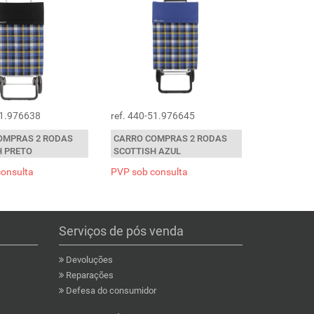
51.976638
ref. 440-51.976645
OMPRAS 2 RODAS
CARRO COMPRAS 2 RODAS
H PRETO
SCOTTISH AZUL
consulta
PVP sob consulta
Serviços de pós venda
Devoluções
Reparações
Defesa do consumidor