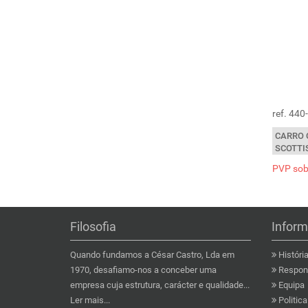
ref. 44
CARRO 
SCOTTI
PVP sob
Filosofia
Infor
Quando fundamos a César Castro, Lda em
Históri
1970, desafiamo-nos a conceber uma
Respons
empresa cuja estrutura, carácter e qualidade...
Equipa
Ler mais...
Politic