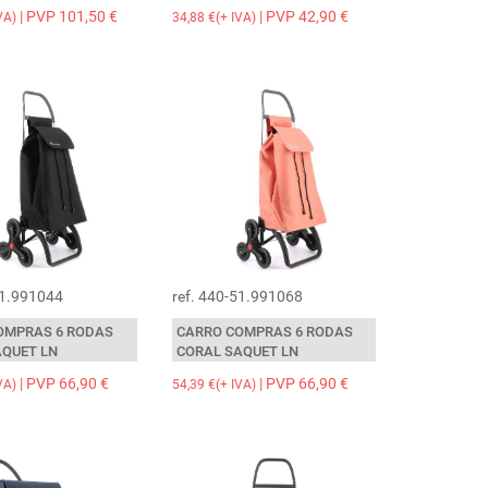
| PVP 101,50 €
| PVP 42,90 €
VA)
34,88 €(+ IVA)
51.991044
ref. 440-51.991068
OMPRAS 6 RODAS
CARRO COMPRAS 6 RODAS
AQUET LN
CORAL SAQUET LN
| PVP 66,90 €
| PVP 66,90 €
VA)
54,39 €(+ IVA)