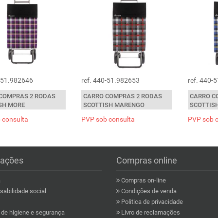
0-51.982646
ref. 440-51.982653
ref. 440-
COMPRAS 2 RODAS
CARRO COMPRAS 2 RODAS
CARRO C
SH MORE
SCOTTISH MARENGO
SCOTTIS
 consulta
PVP sob consulta
PVP sob 
mações
Compras online
a
Compras on-line
abilidade social
Condições de venda
Politica de privacidade
a de higiene e segurança
Livro de reclamações