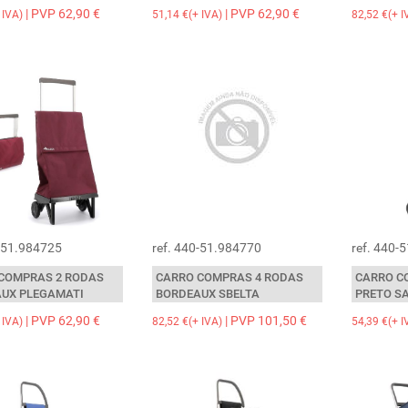
fim de semana: Falafel para
| PVP 62,90 €
| PVP 62,90 €
 IVA)
51,14 €(+ IVA)
82,52 €(+ I
apenas 5 ingredientes: grão de
lsa, cominhos e coentros em pó.
por onde variar: caril, cebola,
enouras… E com a ajuda deste
s fácil fica! Como faz os seus?
0-51.984725
ref. 440-51.984770
ref. 440-
COMPRAS 2 RODAS
CARRO COMPRAS 4 RODAS
CARRO C
UX PLEGAMATI
BORDEAUX SBELTA
PRETO S
| PVP 62,90 €
| PVP 101,50 €
 IVA)
82,52 €(+ IVA)
54,39 €(+ I