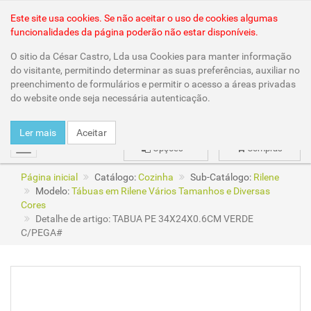
Área Reservada
Este site usa cookies. Se não aceitar o uso de cookies algumas
funcionalidades da página poderão não estar disponíveis.
O sitio da César Castro, Lda usa Cookies para manter informação
do visitante, permitindo determinar as suas preferências, auxiliar no
preenchimento de formulários e permitir o acesso a áreas privadas
do website onde seja necessária autenticação.
Ler mais
Aceitar
Opções
Compras
mudar
Página inicial
Catálogo:
Cozinha
Sub-Catálogo:
Rilene
Modelo:
Tábuas em Rilene Vários Tamanhos e Diversas
Cores
Detalhe de artigo: TABUA PE 34X24X0.6CM VERDE
C/PEGA#