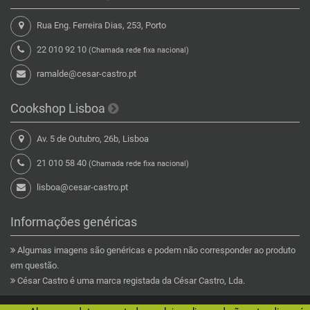
Rua Eng. Ferreira Dias, 253, Porto
22 010 92 10
(Chamada rede fixa nacional)
ramalde@cesar-castro.pt
Cookshop Lisboa
Av. 5 de Outubro, 26b, Lisboa
21 010 58 40
(Chamada rede fixa nacional)
lisboa@cesar-castro.pt
Informações genéricas
Algumas imagens são genéricas e podem não corresponder ao produto
em questão.
César Castro é uma marca registada da César Castro, Lda.
Copyright © 2026 César Castro Lda