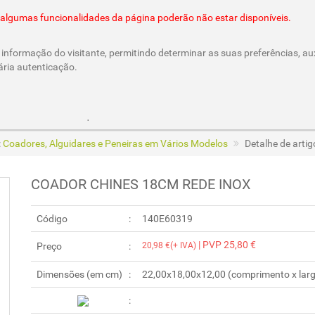
@cesar-castro.pt
es algumas funcionalidades da página poderão não estar disponíveis.
informação do visitante, permitindo determinar as suas preferências, aux
ária autenticação.
Parcerias e Cheques Oferta
/CesarCastroLda
Call & Ord
:
Coadores, Alguidares e Peneiras em Vários Modelos
Detalhe de art
COADOR CHINES 18CM REDE INOX
Código
140E60319
| PVP 25,80 €
Preço
20,98 €(+ IVA)
Dimensões (em cm)
22,00x18,00x12,00 (comprimento x largu