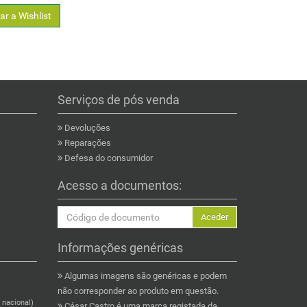
ar a Wishlist
Serviços de pós venda
Devoluções
Reparações
Defesa do consumidor
Acesso a documentos:
Aceder
Informações genéricas
Algumas imagens são genéricas e podem
não corresponder ao produto em questão.
 nacional)
César Castro é uma marca registada da