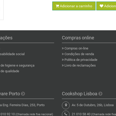
Adicionar a carrinho
Adicion
mações
Compras online
a
Compras on-line
abilidade social
Condições de venda
Politica de privacidade
a de higiene e segurança
Livro de reclamações
a de qualidade
ware Porto
Cookshop Lisboa
 Eng. Ferreira Dias, 253, Porto
Av. 5 de Outubro, 26b, Lisboa
 010 92 10
21 010 58 40
(Chamada rede fixa nacional)
(Chamada rede fixa