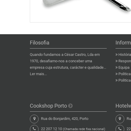
Filosofia
Infor
Quando fundamos a César Castro, Lda em
Históri
1970, desafiamo-nos a conceber uma
Respons
empresa cuja estrutura, carácter e qualidade...
Equipa
Ler mais...
Politic
Politic
Cookshop Porto
Hotel
Rua do Bonjardim, 420, Porto
Rua
22 207 12 10
22
(Chamada rede fixa nacional)