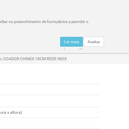
Wishlist (0)
Área Reservada
iliar no preenchimento de formulários e permitir o
Carro de compras : 0 item
Ler mais
Aceitar
er
Click & Collect
Entregas
Horários
igo: COADOR CHINES 18CM REDE INOX
ra x altura)