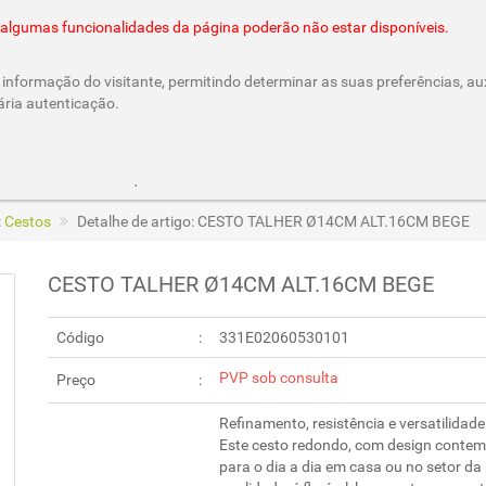
@cesar-castro.pt
es algumas funcionalidades da página poderão não estar disponíveis.
informação do visitante, permitindo determinar as suas preferências, aux
ária autenticação.
Parcerias e Cheques Oferta
/CesarCastroLda
Call & Ord
:
Cestos
Detalhe de artigo: CESTO TALHER Ø14CM ALT.16CM BEGE
CESTO TALHER Ø14CM ALT.16CM BEGE
Código
331E02060530101
PVP sob consulta
Preço
Refinamento, resistência e versatilidad
Este cesto redondo, com design contem
para o dia a dia em casa ou no setor da