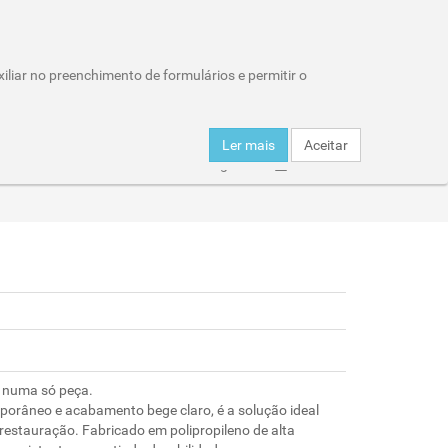
Wishlist (0)
Área Reservada
iliar no preenchimento de formulários e permitir o
Carro de compras : 0 item
Ler mais
Aceitar
er
Click & Collect
Entregas
Horários
e numa só peça.
porâneo e acabamento bege claro, é a solução ideal
 restauração. Fabricado em polipropileno de alta