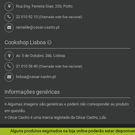
Rua Eng. Ferreira Dias, 253, Porto
22 010 92 10
(Chamada rede fixa nacional)
ramalde@cesar-castro.pt
Cookshop Lisboa
Av. 5 de Outubro, 26b, Lisboa
21 010 58 40
(Chamada rede fixa nacional)
lisboa@cesar-castro.pt
Informações genéricas
Algumas imagens são genéricas e podem não corresponder ao produto
em questão.
César Castro é uma marca registada da César Castro, Lda.
Copyright © 2026 César Castro Lda
Alguns produtos esgotados na loja online poderão estar disponíveis 