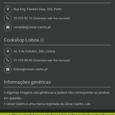
Rua Eng. Ferreira Dias, 253, Porto
22 010 92 10
(Chamada rede fixa nacional)
ramalde@cesar-castro.pt
Cookshop Lisboa
Av. 5 de Outubro, 26b, Lisboa
21 010 58 40
(Chamada rede fixa nacional)
lisboa@cesar-castro.pt
Informações genéricas
Algumas imagens são genéricas e podem não corresponder ao produto
em questão.
César Castro é uma marca registada da César Castro, Lda.
Copyright © 2026 César Castro Lda