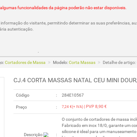
@cesar-castro.pt
es algumas funcionalidades da página poderão não estar disponíveis.
informação do visitante, permitindo determinar as suas preferências, aux
ária autenticação.
Parcerias e Cheques Oferta
/CesarCastroLda
Call & Ord
go:
Cortadores de Massa
Modelo:
Corta Massas
Detalhe de artig
CJ.4 CORTA MASSAS NATAL CEU MINI DOUR
Código
284E10567
| PVP 8,90 €
Preço
7,24 €(+ IVA)
O conjunto de cortadores de massa inclui
Fabricado em inox 18/0, garante um cort
silicone é ideal para um manuseamento s
Descrição