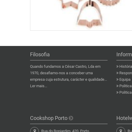
Filosofia
Infor
Quando fundamos a César Castro, Lda em
Históri
1970, desafiamo-nos a conceber uma
Respons
empresa cuja estrutura, carácter e qualidade...
Equipa
Ler mais...
Politic
Politic
Cookshop Porto
Hotel
Rua do Bonjardim, 420, Porto
Rua