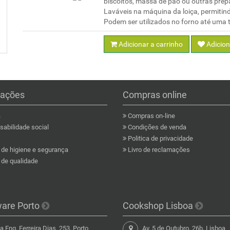
biscoitos, massa de pão ou outras prepa
Laváveis na máquina da loiça, permitin
Podem ser utilizados no forno até uma
Adicionar a carrinho
Adicion
mações
Compras online
a
Compras on-line
abilidade social
Condições de venda
Politica de privacidade
a de higiene e segurança
Livro de reclamações
a de qualidade
ware Porto
Cookshop Lisboa
 Eng. Ferreira Dias, 253, Porto
Av. 5 de Outubro, 26b, Lisboa