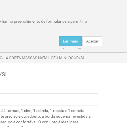
Wishlist (0)
Área Reservada
iliar no preenchimento de formulários e permitir o
Carro de compras : 0 item
Ler mais
Aceitar
er
Click & Collect
Entregas
Horários
o: CJ.4 CORTA MASSAS NATAL CEU MINI DOUR/SI
/SI
 4 formas, 1 sino, 1 estrela, 1 roseta e 1 cometa.
e preciso e duradouro, a borda superior revestida a
eguro e confortável. O conjunto é ideal para