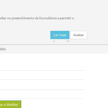
Wishlist (0)
Área Reservada
iliar no preenchimento de formulários e permitir o
Carro de compras : 0 item
Ler mais
Aceitar
er
Click & Collect
Entregas
Horários
IBRA
ar a Wishlist