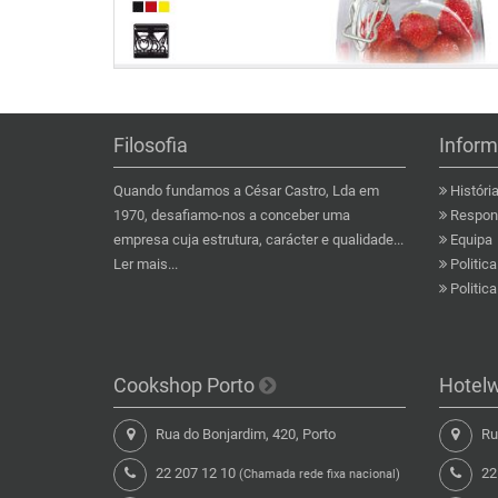
Filosofia
Infor
Quando fundamos a César Castro, Lda em
Históri
1970, desafiamo-nos a conceber uma
Respons
empresa cuja estrutura, carácter e qualidade...
Equipa
Ler mais...
Politic
Politic
Cookshop Porto
Hotel
Rua do Bonjardim, 420, Porto
Rua
22 207 12 10
22
(Chamada rede fixa nacional)