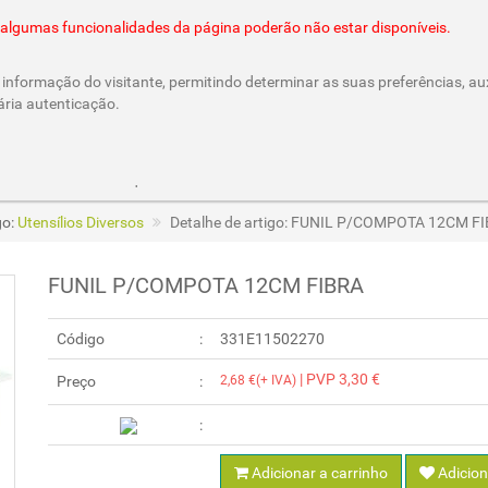
@cesar-castro.pt
es algumas funcionalidades da página poderão não estar disponíveis.
informação do visitante, permitindo determinar as suas preferências, aux
ária autenticação.
Parcerias e Cheques Oferta
/CesarCastroLda
Call & Ord
go:
Utensílios Diversos
Detalhe de artigo: FUNIL P/COMPOTA 12CM F
FUNIL P/COMPOTA 12CM FIBRA
Código
331E11502270
| PVP 3,30 €
Preço
2,68 €(+ IVA)
Adicionar a carrinho
Adicion