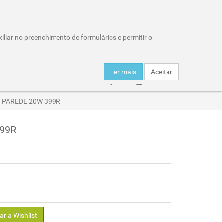
Wishlist (0)
Área Reservada
iliar no preenchimento de formulários e permitir o
Carro de compras : 0 item
Ler mais
Aceitar
er
Click & Collect
Entregas
Horários
E PAREDE 20W 399R
99R
ar a Wishlist