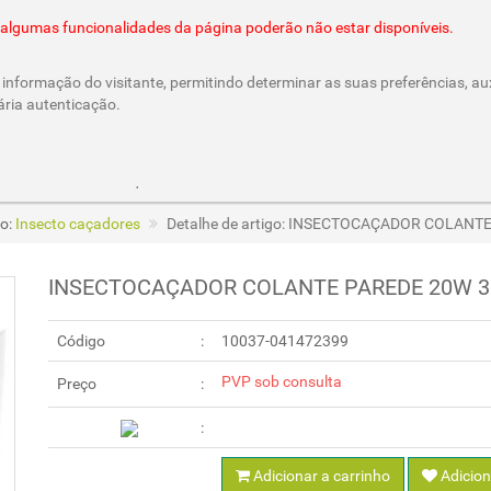
@cesar-castro.pt
es algumas funcionalidades da página poderão não estar disponíveis.
informação do visitante, permitindo determinar as suas preferências, aux
ária autenticação.
Parcerias e Cheques Oferta
/CesarCastroLda
Call & Ord
o:
Insecto caçadores
Detalhe de artigo: INSECTOCAÇADOR COLANT
INSECTOCAÇADOR COLANTE PAREDE 20W 3
Código
10037-041472399
PVP sob consulta
Preço
Adicionar a carrinho
Adicion