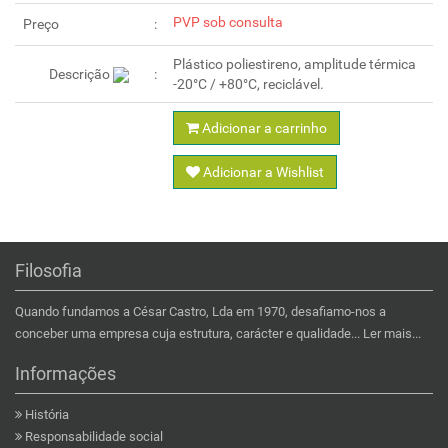
PVP sob consulta
Preço
Plástico poliestireno, amplitude térmica
Descrição
Adicionar a carrinho
Adicionar a Wishlist
Filosofia
Quando fundamos a César Castro, Lda em 1970, desafiamo-nos a
conceber uma empresa cuja estrutura, carácter e qualidade...
Ler mais...
Informações
História
Responsabilidade social