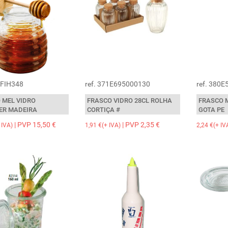
-FIH348
ref. 371E695000130
ref. 380
 MEL VIDRO
FRASCO VIDRO 28CL ROLHA
FRASCO 
ER MADEIRA
CORTIÇA #
GOTA PE
| PVP 15,50 €
| PVP 2,35 €
 IVA)
1,91 €(+ IVA)
2,24 €(+ IV