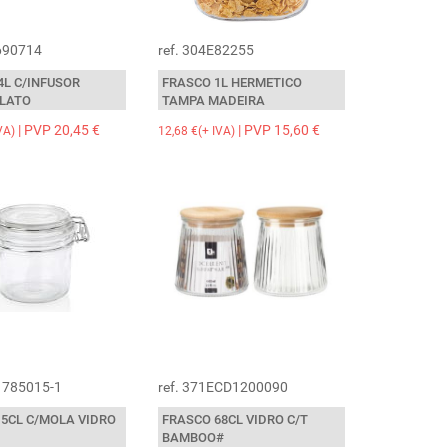
E690714
ref. 304E82255
4L C/INFUSOR
FRASCO 1L HERMETICO
ILATO
TAMPA MADEIRA
| PVP 20,45 €
| PVP 15,60 €
VA)
12,68 €(+ IVA)
E1785015-1
ref. 371ECD1200090
15CL C/MOLA VIDRO
FRASCO 68CL VIDRO C/T
BAMBOO#