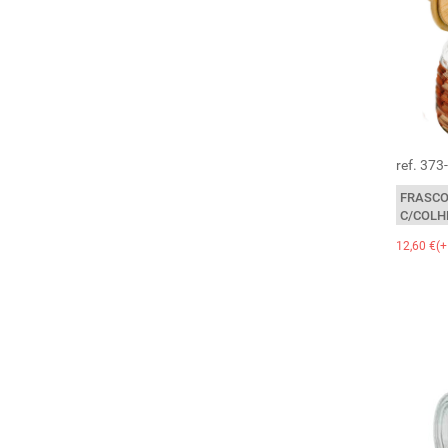
ref. 373
FRASCO
C/COLH
12,60 €(+