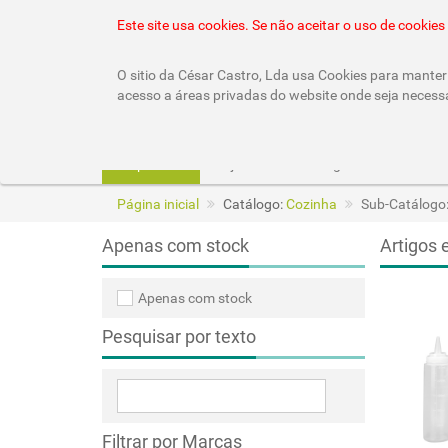
22 010 92 10 (chamada rede fixa nacional)
geral
Este site usa cookies. Se não aceitar o uso de cooki
O sitio da César Castro, Lda usa Cookies para manter 
acesso a áreas privadas do website onde seja necess
Empresa
Lojas
Catálogos
Página inicial
Catálogo:
Cozinha
Sub-Catálogo:
Apenas com stock
Artigos 
Apenas com stock
Pesquisar por texto
Filtrar por Marcas