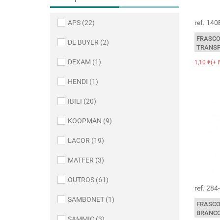
APS (22)
ref. 14
FRASCO
DE BUYER (2)
TRANSP
DEXAM (1)
1,10 €(+ 
HENDI (1)
IBILI (20)
KOOPMAN (9)
LACOR (19)
MATFER (3)
OUTROS (61)
ref. 28
SAMBONET (1)
FRASCO
BRANCO
SAMMIC (3)