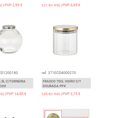
| PVP 2,95 €
| PVP 3,95 €
A)
3,21 €(+ IVA)
ECD1200180
ref. 371ECD4000270
.5L C/TORNEIRA
FRASCO 75CL VIDRO C/T
NOX#
DOURADA PP#
| PVP 14,95 €
| PVP 3,75 €
VA)
3,05 €(+ IVA)