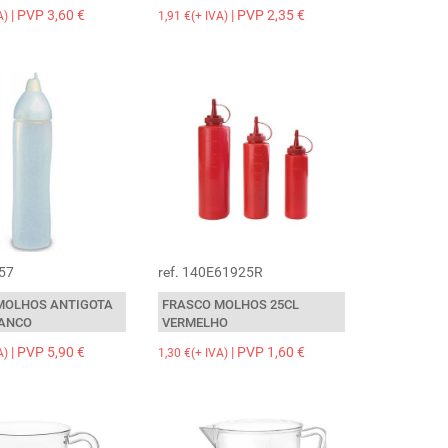
| PVP 3,60 €
| PVP 2,35 €
A)
1,91 €(+ IVA)
557
ref. 140E61925R
MOLHOS ANTIGOTA
FRASCO MOLHOS 25CL
RANCO
VERMELHO
| PVP 5,90 €
| PVP 1,60 €
A)
1,30 €(+ IVA)