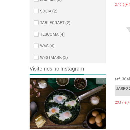
2,40 €(+ 
SOLIA (2)
TABLECRAFT (2)
TESCOMA (4)
WAS (6)
WESTMARK (3)
Visite-nos no Instagram
ref. 30
JARRO 2
23,17 €(+
re em casa? Bem,